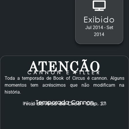
Exibido
Jul 2014 - Set
2014
ATENÇÃO
CANNON E FILLER
Toda a temporada de Book of Circus é cannon. Alguns
momentos tem acréscimos que não modificam na
história.
Temporada Cannon
Início do Arco do Circo - Cap. 23
Final do Arco do Circo - Cap. 37