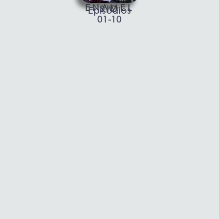
ENAMEL
SID
Episódios
01-10