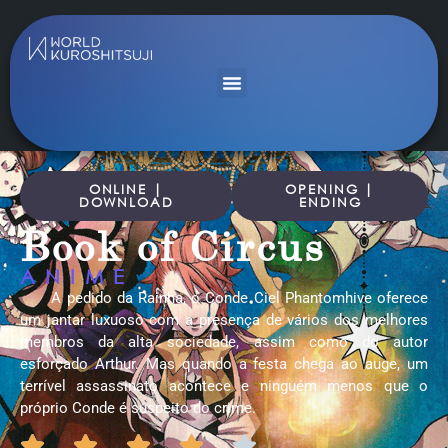
ONLINE |
OPENING |
DOWNLOAD
ENDING
Book of Circus
ANIME
A pedido da Rainha, o Conde Ciel Phantomhive oferece
um jantar luxuoso com a presença de vários dos melhores
membros da alta sociedade, assim como do autor
esforçado Arthur. Mas quando a festa chega ao auge, um
terrível assassinato acontece e ninguém menos que o
próprio Conde é suspeito do crime.