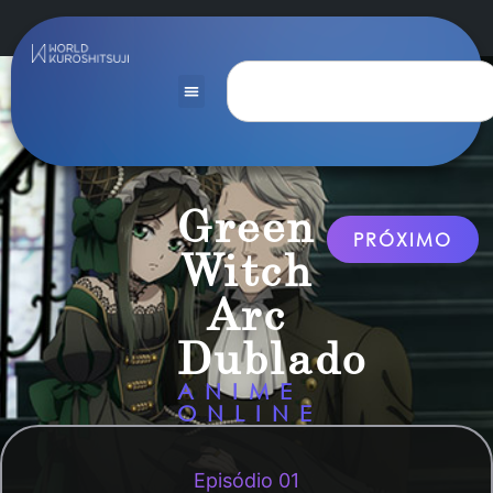
Green
PRÓXIMO
Witch
Arc
Dublado
ANIME
ONLINE
Episódio 01