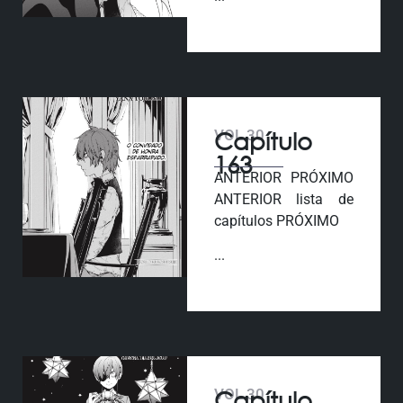
VOL 30
Capítulo
163
ANTERIOR PRÓXIMO
ANTERIOR lista de
capítulos PRÓXIMO
...
VOL 30
Capítulo