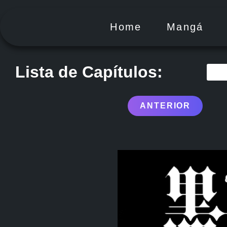
Home
Mangá
Lista de Capítulos:
Capítulo Especial 3
Capítulo Especial 2
Capítul
Capí
ANTERIOR