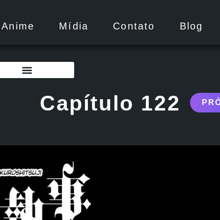
Anime
Mídia
Contato
Blog
o 120 – Especial – On Special Day
tulo Extra – On Special Day
Capítulo 122
PR