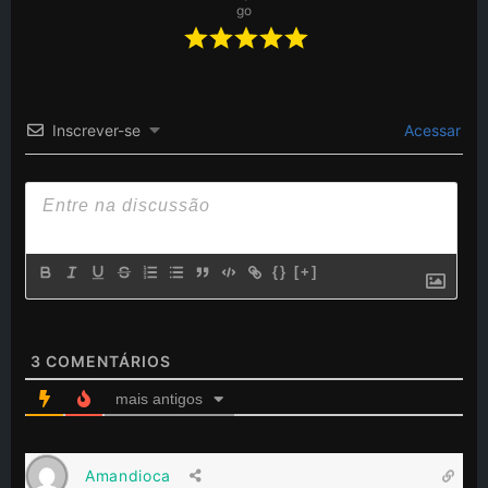
go
Inscrever-se
Acessar
{}
[+]
3
COMENTÁRIOS
mais antigos
Amandioca