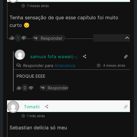
7 meses atrás
Tenha sensação de que esse capítulo foi muito
curto 😔
1
Responder
samura fofa wawaii;-;
Responder para
Amandioca
4 meses atrás
PROQUE EEEE
0
Responder
Tomatii
1 mês atrás
Sebastian delícia só meu